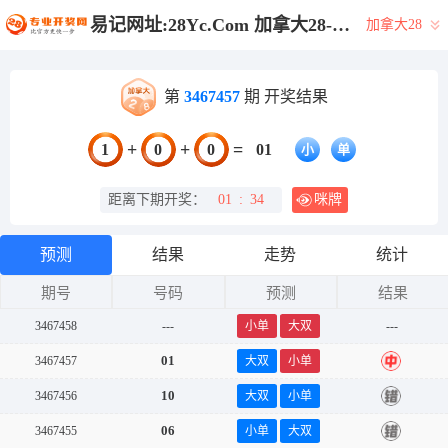
易记网址:28Yc.Com 加拿大28-加拿大28历史开奖记录|加拿大28预测大神预测苹果版 |加拿大28走势最准预测专家|加拿大28pc预测结果查询
加拿大28
第
3467457
期 开奖结果
+
+
=
1
0
0
01
小
单
距离下期开奖：
01
:
34
咪牌
预测
结果
走势
统计
期号
号码
预测
结果
3467458
---
小单
大双
---
01
3467457
大双
小单
中
10
3467456
大双
小单
错
06
3467455
小单
大双
错