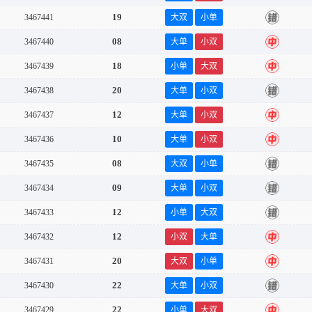
19
3467441
大双
小单
错
08
3467440
大单
小双
中
18
3467439
小单
大双
中
20
3467438
大单
小双
错
12
3467437
大单
小双
中
10
3467436
大单
小双
中
08
3467435
大双
小单
错
09
3467434
大单
小双
错
12
3467433
小单
大双
错
12
3467432
小双
大单
中
20
3467431
大双
小单
中
22
3467430
大单
小双
错
22
3467429
小单
大双
中