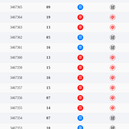
09
3467365
双
错
19
3467364
单
中
13
3467363
单
中
05
3467362
双
错
16
3467361
单
错
13
3467360
单
中
15
3467359
单
中
16
3467358
双
中
15
3467357
单
中
07
3467356
单
中
14
3467355
双
中
07
3467354
双
错
10
3467353
单
错