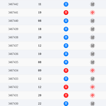
11
3467442
双
错
19
3467441
单
中
08
3467440
单
错
18
3467439
单
错
20
3467438
单
错
12
3467437
单
错
10
3467436
单
错
08
3467435
单
错
09
3467434
单
中
12
3467433
单
错
12
3467432
双
中
20
3467431
双
中
22
3467430
单
错