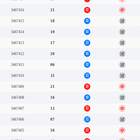
21
3467416
单
中
18
3467415
单
错
10
3467414
单
错
17
3467413
双
错
20
3467412
单
错
06
3467411
单
错
11
3467410
双
错
21
3467409
单
中
16
3467408
单
错
12
3467407
双
中
07
3467406
双
错
16
3467405
双
中