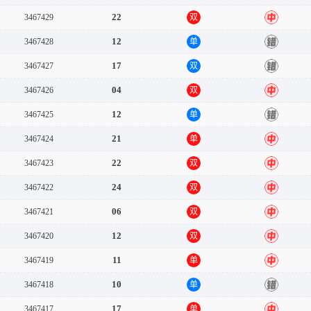
22
3467429
双
中
12
3467428
单
错
17
3467427
双
错
04
3467426
双
中
12
3467425
单
错
21
3467424
单
中
22
3467423
双
中
24
3467422
双
中
06
3467421
双
中
12
3467420
双
中
11
3467419
单
中
10
3467418
单
错
17
3467417
单
中