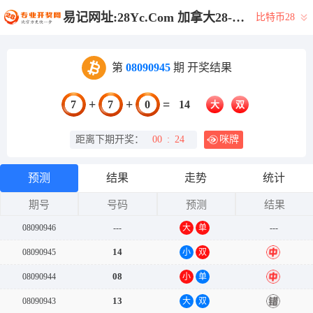
易记网址:28Yc.Com 加拿大28-加拿大28历史开奖记录|加拿大28预测大神预测苹果版 |加拿大28走势最准预测专家|加拿大28pc预测结果查询
比特币28
第
08090945
期 开奖结果
+
+
=
7
7
0
14
大
双
距离下期开奖：
00
:
24
咪牌
预测
结果
走势
统计
期号
号码
预测
结果
08090946
---
大
单
---
14
08090945
小
双
中
08
08090944
小
单
中
13
08090943
大
双
错