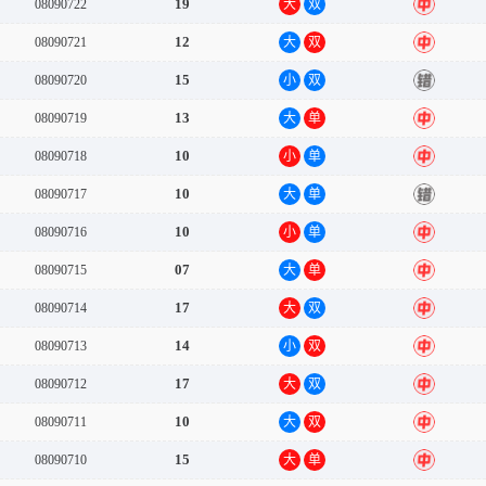
19
08090722
大
双
中
12
08090721
大
双
中
15
08090720
小
双
错
13
08090719
大
单
中
10
08090718
小
单
中
10
08090717
大
单
错
10
08090716
小
单
中
07
08090715
大
单
中
17
08090714
大
双
中
14
08090713
小
双
中
17
08090712
大
双
中
10
08090711
大
双
中
15
08090710
大
单
中