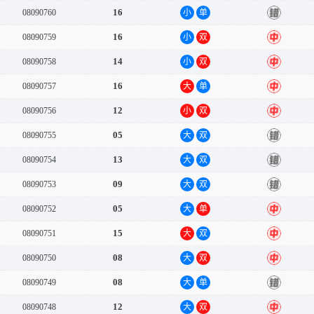
16
08090760
小
单
错
16
08090759
小
双
中
14
08090758
小
双
中
16
08090757
大
单
中
12
08090756
小
双
中
05
08090755
大
双
错
13
08090754
大
双
错
09
08090753
大
双
错
05
08090752
大
单
中
15
08090751
大
双
中
08
08090750
大
双
中
08
08090749
大
单
错
12
08090748
大
双
中