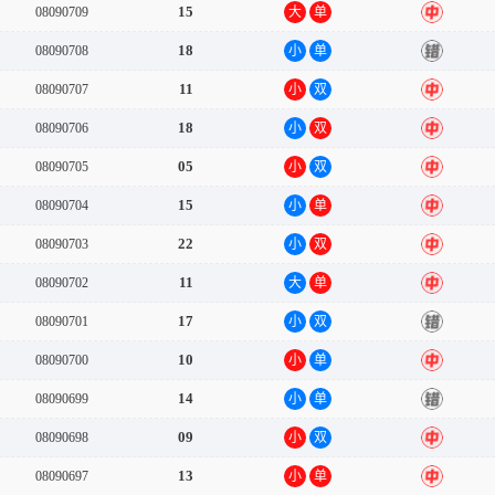
15
08090709
大
单
中
18
08090708
小
单
错
11
08090707
小
双
中
18
08090706
小
双
中
05
08090705
小
双
中
15
08090704
小
单
中
22
08090703
小
双
中
11
08090702
大
单
中
17
08090701
小
双
错
10
08090700
小
单
中
14
08090699
小
单
错
09
08090698
小
双
中
13
08090697
小
单
中